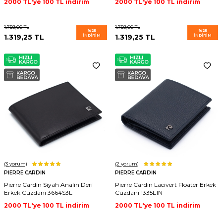
2000 TL'ye 100 TL indirim
2000 TL'ye 100 TL indirim
1.759,00
TL
1.759,00
TL
%
25
%
25
1.319,25
TL
İNDIRIM
1.319,25
TL
İNDIRIM
(3
yorum)
(2
yorum)
PIERRE CARDIN
PIERRE CARDIN
Pierre Cardin Siyah Analin Deri
Pierre Cardin Lacivert Floater Erkek
Erkek Cüzdanı 3664S3L
Cüzdanı 1335L1N
2000 TL'ye 100 TL indirim
2000 TL'ye 100 TL indirim