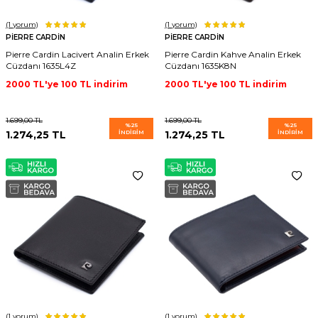
(1
yorum)
(1
yorum)
PIERRE CARDIN
PIERRE CARDIN
Pierre Cardin Lacivert Analin Erkek
Pierre Cardin Kahve Analin Erkek
Cüzdanı 1635L4Z
Cüzdanı 1635K8N
2000 TL'ye 100 TL indirim
2000 TL'ye 100 TL indirim
1.699,00
TL
1.699,00
TL
%
25
%
25
1.274,25
TL
İNDIRIM
1.274,25
TL
İNDIRIM
(1
yorum)
(1
yorum)