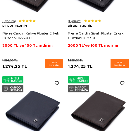
(1
yorum)
(1
yorum)
PIERRE CARDIN
PIERRE CARDIN
Pierre Cardin Kahve Floater Erkek
Pierre Cardin Siyah Floater Erkek
Cüzdanı 1635K6C
Cüzdanı 1635S3L
2000 TL'ye 100 TL indirim
2000 TL'ye 100 TL indirim
1.699,00
TL
1.699,00
TL
%
25
%
25
1.274,25
TL
İNDIRIM
1.274,25
TL
İNDIRIM