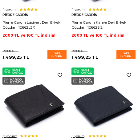
(1
yorum)
(1
yorum)
PIERRE CARDIN
PIERRE CARDIN
Pierre Cardin Lacivert Deri Erkek
Pierre Cardin Kahve Deri Erkek
Cüzdanı 12662L3X
Cüzdanı 12662SI2
2000 TL'ye 100 TL indirim
2000 TL'ye 100 TL indirim
1.999,00
TL
1.999,00
TL
%
25
%
25
1.499,25
TL
İNDIRIM
1.499,25
TL
İNDIRIM
(2
yorum)
(1
yorum)