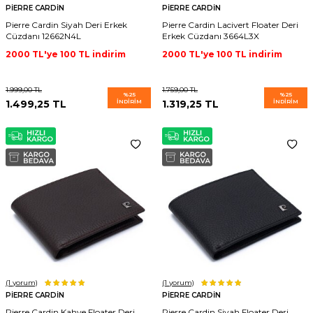
PIERRE CARDIN
PIERRE CARDIN
Pierre Cardin Siyah Deri Erkek
Pierre Cardin Lacivert Floater Deri
Cüzdanı 12662N4L
Erkek Cüzdanı 3664L3X
2000 TL'ye 100 TL indirim
2000 TL'ye 100 TL indirim
1.999,00
TL
1.759,00
TL
%
25
%
25
1.499,25
TL
İNDIRIM
1.319,25
TL
İNDIRIM
(1
yorum)
(1
yorum)
PIERRE CARDIN
PIERRE CARDIN
Pierre Cardin Kahve Floater Deri
Pierre Cardin Siyah Floater Deri