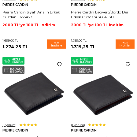
PIERRE CARDIN
PIERRE CARDIN
Pierre Cardin Siyah Analin Erkek
Pierre Cardin Lacivert/Bordo Deri
Cüzdanı 1635A2C
Erkek Cüzdanı 3664L3B
2000 TL'ye 100 TL indirim
2000 TL'ye 100 TL indirim
1.699,00
TL
1.759,00
TL
%
25
%
25
1.274,25
TL
İNDIRIM
1.319,25
TL
İNDIRIM
(1
yorum)
(1
yorum)
PIERRE CARDIN
PIERRE CARDIN