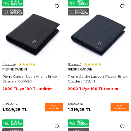
(1
yorum)
(1
yorum)
PIERRE CARDIN
PIERRE CARDIN
Pierre Cardin Siyah Analin Erkek
Pierre Cardin Lacivert Floater Erkek
Cüzdanı 1335A2C
Cüzdanı 1135L1N
2000 TL'ye 100 TL indirim
2000 TL'ye 100 TL indirim
1.799,00
TL
1.759,00
TL
%
25
%
25
1.349,25
TL
İNDIRIM
1.319,25
TL
İNDIRIM