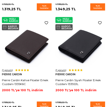
1.759,00
TL
1.799,00
TL
%
25
%
25
1.319,25
TL
İNDIRIM
1.349,25
TL
İNDIRIM
(1
yorum)
(1
yorum)
PIERRE CARDIN
PIERRE CARDIN
Pierre Cardin Kahve Floater Erkek
Pierre Cardin Siyah Floater Erkek
Cüzdanı 1335K6C
Cüzdanı 1335S3L
2000 TL'ye 100 TL indirim
2000 TL'ye 100 TL indirim
1.799,00
TL
1.799,00
TL
%
25
%
25
İNDIRIM
İNDIRIM