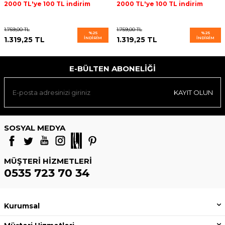
2000 TL'ye 100 TL indirim
2000 TL'ye 100 TL indirim
1.759,00
TL
1.759,00
TL
%
25
%
25
1.319,25
TL
İNDIRIM
1.319,25
TL
İNDIRIM
E-BÜLTEN ABONELIĞI
KAYIT OLUN
SOSYAL MEDYA
MÜŞTERI HIZMETLERI
0535 723 70 34
Kurumsal