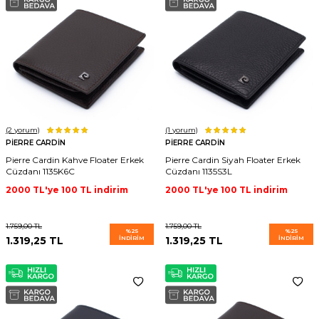
(2
yorum)
(1
yorum)
PIERRE CARDIN
PIERRE CARDIN
Pierre Cardin Kahve Floater Erkek
Pierre Cardin Siyah Floater Erkek
Cüzdanı 1135K6C
Cüzdanı 1135S3L
2000 TL'ye 100 TL indirim
2000 TL'ye 100 TL indirim
1.759,00
TL
1.759,00
TL
%
25
%
25
1.319,25
TL
İNDIRIM
1.319,25
TL
İNDIRIM