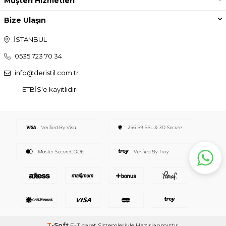
Müşteri Hizmetleri
Bize Ulaşın
İSTANBUL
0535 723 70 34
info@deristil.com.tr
ETBİS'e kayıtlıdır
T
-Soft
E-Ticaret
Sistemleriyle Hazırlanmıştır.