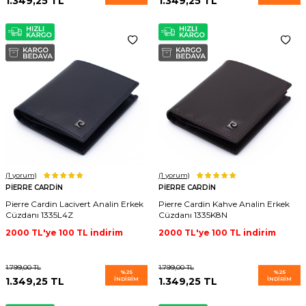
1.349,25
TL
1.349,25
TL
(1
yorum)
(1
yorum)
PIERRE CARDIN
PIERRE CARDIN
Pierre Cardin Lacivert Analin Erkek
Pierre Cardin Kahve Analin Erkek
Cüzdanı 1335L4Z
Cüzdanı 1335K8N
2000 TL'ye 100 TL indirim
2000 TL'ye 100 TL indirim
1.799,00
TL
1.799,00
TL
%
25
%
25
1.349,25
TL
İNDIRIM
1.349,25
TL
İNDIRIM