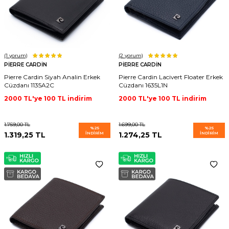
(1
yorum)
(2
yorum)
PIERRE CARDIN
PIERRE CARDIN
Pierre Cardin Siyah Analin Erkek
Pierre Cardin Lacivert Floater Erkek
Cüzdanı 1135A2C
Cüzdanı 1635L1N
2000 TL'ye 100 TL indirim
2000 TL'ye 100 TL indirim
1.759,00
TL
1.699,00
TL
%
25
%
25
1.319,25
TL
İNDIRIM
1.274,25
TL
İNDIRIM