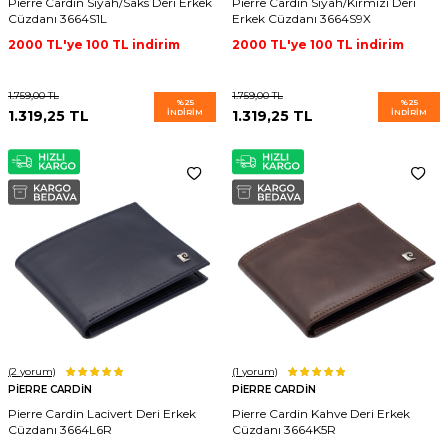
Pierre Cardin Siyah/Saks Deri Erkek
Pierre Cardin Siyah/Kırmızı Deri
Cüzdanı 3664S1L
Erkek Cüzdanı 3664S9X
2000 TL'ye 100 TL indirim
2000 TL'ye 100 TL indirim
1.759,00
TL
1.759,00
TL
%
25
%
25
1.319,25
TL
İNDIRIM
1.319,25
TL
İNDIRIM
(2
yorum)
(1
yorum)
PIERRE CARDIN
PIERRE CARDIN
Pierre Cardin Lacivert Deri Erkek
Pierre Cardin Kahve Deri Erkek
Cüzdanı 3664L6R
Cüzdanı 3664K5R