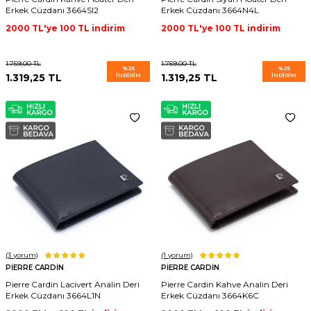
Erkek Cüzdanı 3664SI2
Erkek Cüzdanı 3664N4L
2000 TL'ye 100 TL indirim
2000 TL'ye 100 TL indirim
1.759,00
TL
1.759,00
TL
%
25
%
25
1.319,25
TL
İNDIRIM
1.319,25
TL
İNDIRIM
(3
yorum)
(1
yorum)
PIERRE CARDIN
PIERRE CARDIN
Pierre Cardin Lacivert Analin Deri
Pierre Cardin Kahve Analin Deri
Erkek Cüzdanı 3664L1N
Erkek Cüzdanı 3664K6C