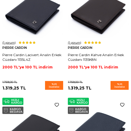
(1
yorum)
(1
yorum)
PIERRE CARDIN
PIERRE CARDIN
Pierre Cardin Lacivert Analin Erkek
Pierre Cardin Kahve Analin Erkek
Cüzdanı 1135L4Z
Cüzdanı 1135K8N
2000 TL'ye 100 TL indirim
2000 TL'ye 100 TL indirim
1.759,00
TL
1.759,00
TL
%
25
%
25
1.319,25
TL
İNDIRIM
1.319,25
TL
İNDIRIM