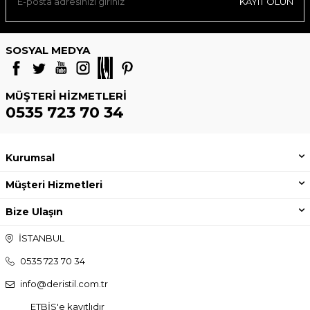
KAYIT OLUN
SOSYAL MEDYA
MÜŞTERI HIZMETLERI
0535 723 70 34
Kurumsal
Müşteri Hizmetleri
Bize Ulaşın
İSTANBUL
0535 723 70 34
info@deristil.com.tr
ETBİS'e kayıtlıdır