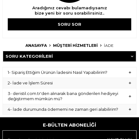
Aradığınız cevabı bulamadıysanız
bize yeni bir soru sorabilirsiniz..
SORU SOR
ANASAYFA
MÜŞTERI HIZMETLERI
İADE
SORU KATEGORILERI
1- Sipariş Ettiğim Ürünün İadesini Nasıl Yapabilirim?
2- İade ve İşlem Süresi
3- deristil.com.tr'den alınarak bana gönderilen hediyeyi
değiştirmem mümkün mü?
4- İade durumunda ödememi ne zaman geri alabilirim?
E-BÜLTEN ABONELIĞI