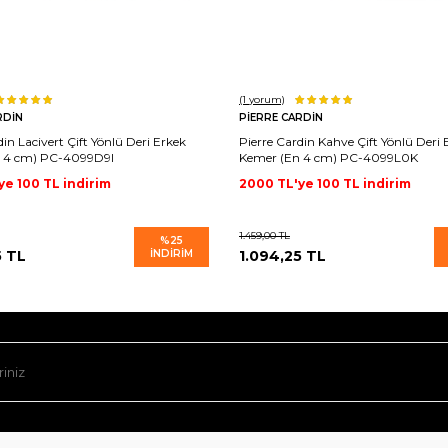
(1
yorum)
RDIN
PIERRE CARDIN
din Lacivert Çift Yönlü Deri Erkek
Pierre Cardin Kahve Çift Yönlü Deri 
 4 cm) PC-4099D9I
Kemer (En 4 cm) PC-4099L0K
ye 100 TL indirim
2000 TL'ye 100 TL indirim
1.459,00
TL
%
25
5
TL
İNDIRIM
1.094,25
TL