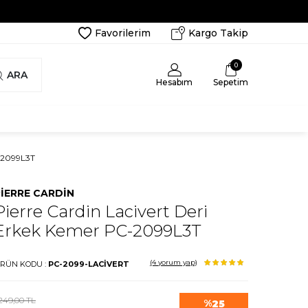
Favorilerim
Kargo Takip
0
ARA
Hesabım
Sepetim
2099L3T
IERRE CARDIN
Pierre Cardin Lacivert Deri
Erkek Kemer PC-2099L3T
(4
yorum yap)
RÜN KODU :
PC-2099-LACİVERT
.249,00
TL
%
25