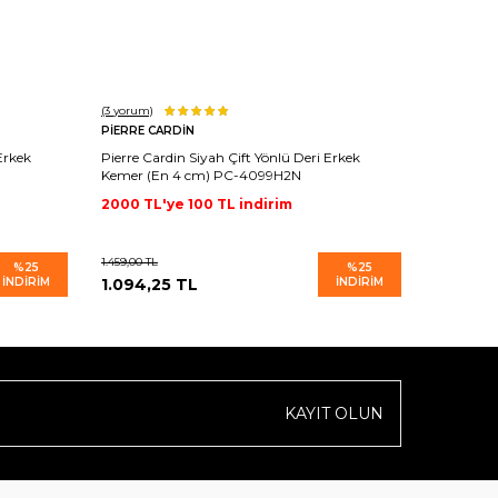
(3
yorum)
(1
yorum)
PIERRE CARDIN
PIERRE C
Erkek
Pierre Cardin Siyah Çift Yönlü Deri Erkek
Pierre Ca
Kemer (En 4 cm) PC-4099H2N
Erkek Ke
2000 TL'ye 100 TL indirim
2000 TL'
1.459,00
TL
1.399,00
TL
%
25
%
25
İNDIRIM
1.094,25
TL
İNDIRIM
1.049,2
KAYIT OLUN