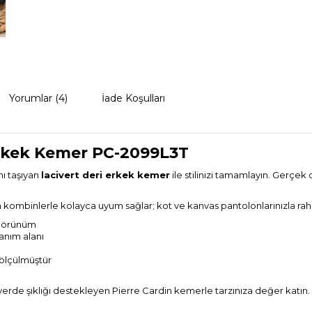
Yorumlar (4)
İade Koşulları
 Erkek Kemer PC-2099L3T
nı taşıyan
lacivert deri erkek kemer
ile stilinizi tamamlayın. Gerçek
binlerle kolayca uyum sağlar; kot ve kanvas pantolonlarınızla rahatlı
 görünüm
anım alanı
 ölçülmüştür
yerde şıklığı destekleyen Pierre Cardin kemerle tarzınıza değer katın.