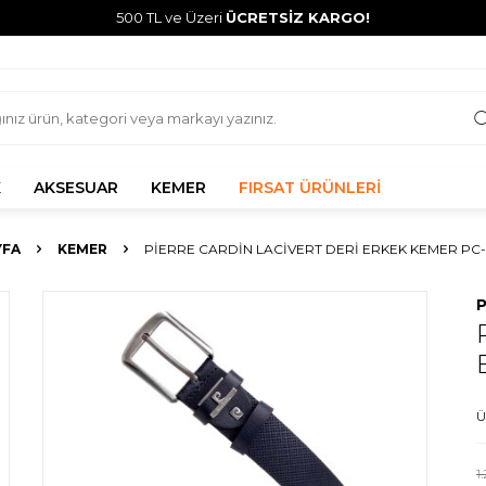
500 TL ve Üzeri
ÜCRETSİZ KARGO!
K
AKSESUAR
KEMER
FIRSAT ÜRÜNLERİ
YFA
KEMER
PIERRE CARDIN LACIVERT DERI ERKEK KEMER PC-
P
Ü
1