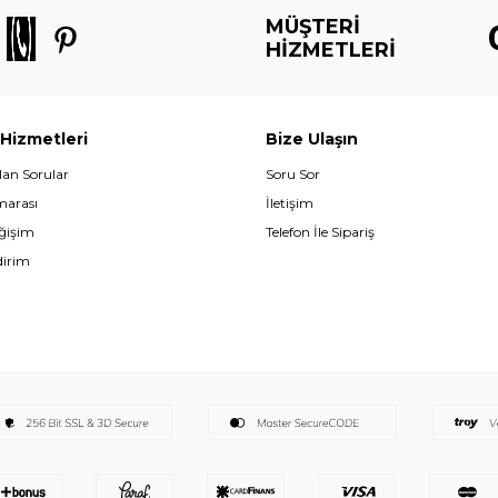
MÜŞTERI
HIZMETLERI
 Hizmetleri
Bize Ulaşın
lan Sorular
Soru Sor
marası
İletişim
eğişim
Telefon İle Sipariş
dirim