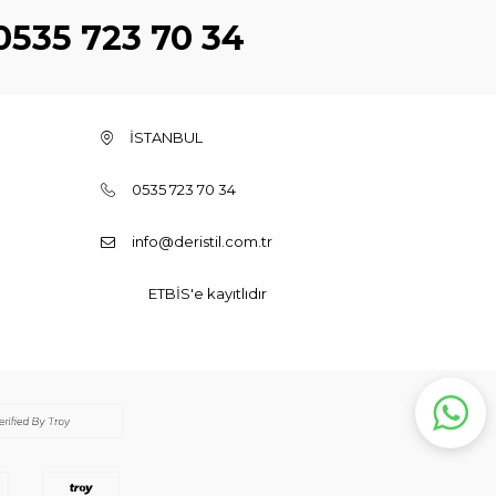
0535 723 70 34
İSTANBUL
0535 723 70 34
info@deristil.com.tr
ETBİS'e kayıtlıdır