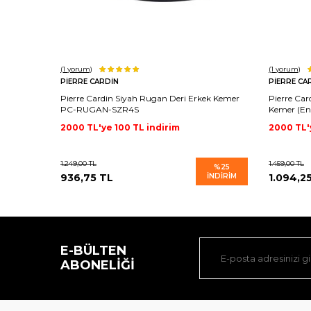
(1
yorum)
(1
yorum)
PIERRE CARDIN
PIERRE CA
Pierre Cardin Siyah Rugan Deri Erkek Kemer
Pierre Car
PC-RUGAN-SZR4S
Kemer (En
2000 TL'ye 100 TL indirim
2000 TL'
1.249,00
TL
1.459,00
TL
%
25
936,75
TL
İNDIRIM
1.094,2
E-BÜLTEN
ABONELIĞI