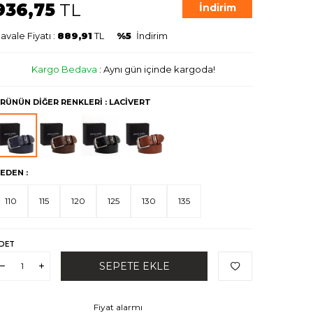
936,75
TL
İndirim
avale Fiyatı :
889,91
TL
%5
İndirim
Kargo Bedava
:
Aynı gün içinde kargoda!
RÜNÜN DIĞER RENKLERI
: LACİVERT
EDEN :
110
115
120
125
130
135
DET
SEPETE EKLE
Fiyat alarmı