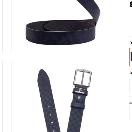
H
Ü
B
A