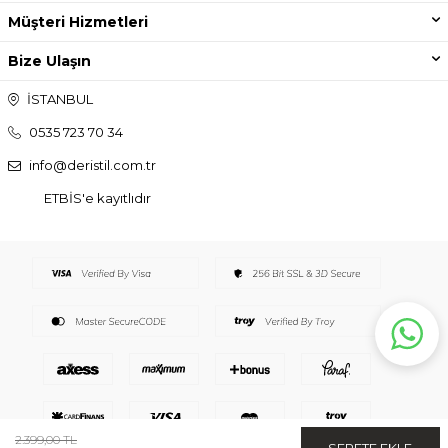
Müşteri Hizmetleri
Bize Ulaşın
İSTANBUL
0535 723 70 34
info@deristil.com.tr
ETBİS'e kayıtlıdır
2.399,00
TL
SEPETE EKLE