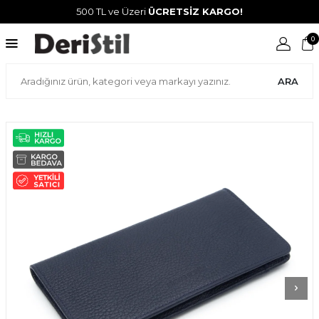
500 TL ve Üzeri
ÜCRETSİZ KARGO!
0
ARA