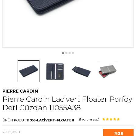
PIERRE CARDIN
Pierre Cardin Lacivert Floater Porföy
Deri Cüzdan 11055A38
(1
yorum yap)
ÜRÜN KODU :
11055-LACİVERT-FLOATER
2.399,00
TL
%
25