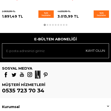
2.909,99
TL
4.639,99
TL
%
35
%
35
1.891,49
TL
İNDIRIM
3.015,99
TL
İNDIRIM
E-BÜLTEN ABONELIĞI
KAYIT OLUN
SOSYAL MEDYA
MÜŞTERI HIZMETLERI
0535 723 70 34
Kurumsal