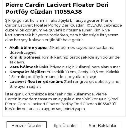
Pierre Cardin Lacivert Floater Deri
Portföy Cüzdan 11055A38
Şıklığı günlük kullanımın rahatlığıyla bir araya getiren Pierre
Cardin Lacivert Floater Porföy Deri Cüzdan 11055A38, cebinizde
düzenli bir görünüm ve güvenli bir taşıma sunar. Kimlik ve
kartlarınızı tek bir yerde toplarken, para bölmesiyle ihtiyacınız
olan her şeyi kolayca erişilebilir hale getirir.
Akıllı bölme yapısı:
5 kart bölmesi sayesinde kartlarınızı
düzenli taşıyın.
Kimlik bölmesi:
Kimlik kartınızı pratik şekilde ayrı bölümde
saklayın.
Para bölmesi:
Nakit ihtiyacınız için kullanışlı para alanı sunar.
Kompakt ölçüler:
Yükseklik 18 cm, Genişlik 9,5 cm, Kalınlık
1,5 cm ile portföy formunu ideal boyutlarda taşır.
Lacivert floater görünüm:
Zarif rengi ve şık dokusuyla her
stile uyum sağlar.
İster günlük rutininizde ister şehir dışı kullanımda, Pierre
Cardin’in modern tasarım anlayışıyla düzeninizi koruyun. Şimdi
Pierre Cardin Lacivert Floater Porföy Deri Cüzdan 11055A38’i
keşfedin ve tarzınıza uygun seçiminizi yapın.
Benzer Ürünler
İlgili Ürünler
Son Bakılanlar