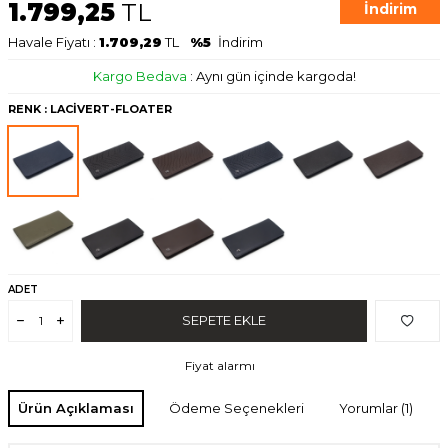
1.799,25
TL
İndirim
Havale Fiyatı :
1.709,29
TL
%5
İndirim
Kargo Bedava
:
Aynı gün içinde kargoda!
RENK
: LACİVERT-FLOATER
ADET
SEPETE EKLE
Fiyat alarmı
Ürün Açıklaması
Ödeme Seçenekleri
Yorumlar (1)