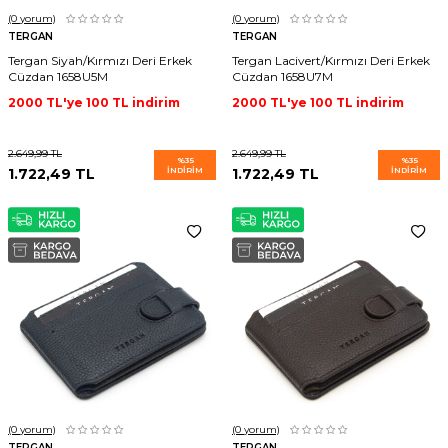
(0
yorum)
(0
yorum)
TERGAN
TERGAN
Tergan Siyah/Kırmızı Deri Erkek
Tergan Lacivert/Kırmızı Deri Erkek
Cüzdan 1658U5M
Cüzdan 1658U7M
2000 TL'ye 100 TL indirim
2000 TL'ye 100 TL indirim
2.649,99
TL
2.649,99
TL
%
35
%
35
1.722,49
TL
İNDIRIM
1.722,49
TL
İNDIRIM
(0
yorum)
(0
yorum)
TERGAN
TERGAN