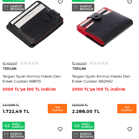
(0
yorum)
(0
yorum)
TERGAN
TERGAN
Tergan Siyah-Kırmızı Hakiki Deri
Tergan Siyah-Kırmızı Hakiki Deri
Erkek Cüzdan 1658I13
Erkek Cüzdan 1652N6J
2000 TL'ye 100 TL indirim
2000 TL'ye 100 TL indirim
2.649,99
TL
3.520,00
TL
%
35
%
35
1.722,49
TL
İNDIRIM
2.288,00
TL
İNDIRIM