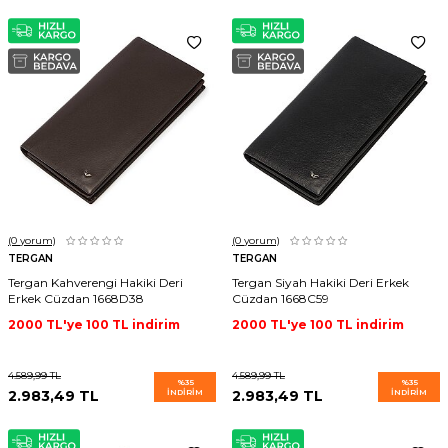
(0
yorum)
(0
yorum)
TERGAN
TERGAN
Tergan Kahverengi Hakiki Deri
Tergan Siyah Hakiki Deri Erkek
Erkek Cüzdan 1668D38
Cüzdan 1668C59
2000 TL'ye 100 TL indirim
2000 TL'ye 100 TL indirim
4.589,99
TL
4.589,99
TL
%
35
%
35
2.983,49
TL
İNDIRIM
2.983,49
TL
İNDIRIM