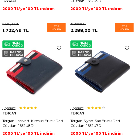
1658A6F
Cüzdanı 1652U9D
2000 TL'ye 100 TL indirim
2000 TL'ye 100 TL indirim
2.649,99
TL
3.520,00
TL
%
35
%
35
1.722,49
TL
İNDIRIM
2.288,00
TL
İNDIRIM
(1
yorum)
(1
yorum)
TERGAN
TERGAN
Tergan Lacivert-Kırmızı Erkek Deri
Tergan Siyah-Sax Erkek Deri
Cüzdanı 1652U8D
Cüzdanı 1652U7D
2000 TL'ye 100 TL indirim
2000 TL'ye 100 TL indirim