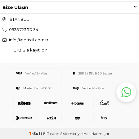
Bize Ulaşın
İSTANBUL
0535 723 70 34
info@deristil.com.tr
ETBİS'e kayıtlıdır
T
-Soft
E-Ticaret
Sistemleriyle Hazırlanmıştır.