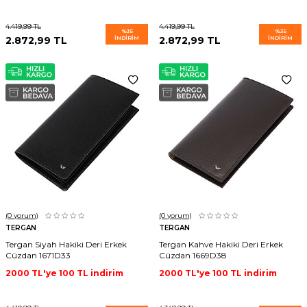
4.419,99
TL
4.419,99
TL
%
35
%
35
2.872,99
TL
İNDIRIM
2.872,99
TL
İNDIRIM
(0
yorum)
(0
yorum)
TERGAN
TERGAN
Tergan Siyah Hakiki Deri Erkek
Tergan Kahve Hakiki Deri Erkek
Cüzdan 1671D33
Cüzdan 1669D38
2000 TL'ye 100 TL indirim
2000 TL'ye 100 TL indirim