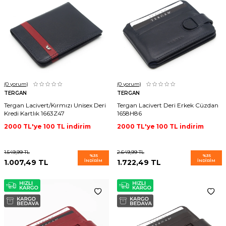
(0
yorum)
(0
yorum)
TERGAN
TERGAN
Tergan Lacivert/Kırmızı Unisex Deri
Tergan Lacivert Deri Erkek Cüzdan
Kredi Kartlık 1663Z47
1658H86
2000 TL'ye 100 TL indirim
2000 TL'ye 100 TL indirim
1.549,99
TL
2.649,99
TL
%
35
%
35
1.007,49
TL
İNDIRIM
1.722,49
TL
İNDIRIM