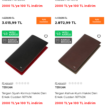
2000 TL'ye 100 TL indirim
2000 TL'ye 100 TL indirim
4.639,99
TL
4.419,99
TL
%
35
%
35
3.015,99
TL
İNDIRIM
2.872,99
TL
İNDIRIM
(0
yorum)
(0
yorum)
TERGAN
TERGAN
Tergan Siyah-Kırmızı Hakiki Deri
Tergan Kahve-Kum Hakiki Deri
Erkek Cüzdan 1671V1K
Erkek Cüzdan 1671V2K
2000 TL'ye 100 TL indirim
2000 TL'ye 100 TL indirim