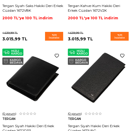
Tergan Siyah-Saks Hakiki Deri Erkek
Tergan Kahve-Kum Hakiki Deri
Cüzdan 1672V8K
Erkek Cüzdan 1672V2K
2000 TL'ye 100 TL indirim
2000 TL'ye 100 TL indirim
4.639,99
TL
4.639,99
TL
%
35
%
35
3.015,99
TL
İNDIRIM
3.015,99
TL
İNDIRIM
(0
yorum)
(0
yorum)
TERGAN
TERGAN
Tergan Siyah Hakiki Deri Erkek
Tergan Siyah Hakiki Deri Erkek
Cüzdan 1672D33
Cüzdan 1671U9G