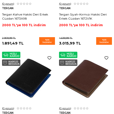
(0
yorum)
(0
yorum)
TERGAN
TERGAN
Tergan Kahve Hakiki Deri Erkek
Tergan Siyah-Kırmızı Hakiki Deri
Cüzdan 1673A98
Erkek Cüzdan 1672V1K
2000 TL'ye 100 TL indirim
2000 TL'ye 100 TL indirim
2.909,99
TL
4.639,99
TL
%
35
%
35
1.891,49
TL
İNDIRIM
3.015,99
TL
İNDIRIM
(0
yorum)
(0
yorum)
TERGAN
TERGAN