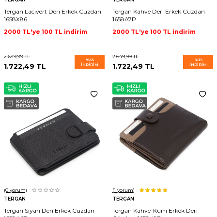
Tergan Lacivert Deri Erkek Cüzdan
Tergan Kahve Deri Erkek Cüzdan
1658X86
1658A7P
2000 TL'ye 100 TL indirim
2000 TL'ye 100 TL indirim
2.649,99
TL
2.649,99
TL
%
35
%
35
1.722,49
TL
İNDIRIM
1.722,49
TL
İNDIRIM
(0
yorum)
(1
yorum)
TERGAN
TERGAN
Tergan Siyah Deri Erkek Cüzdan
Tergan Kahve-Kum Erkek Deri