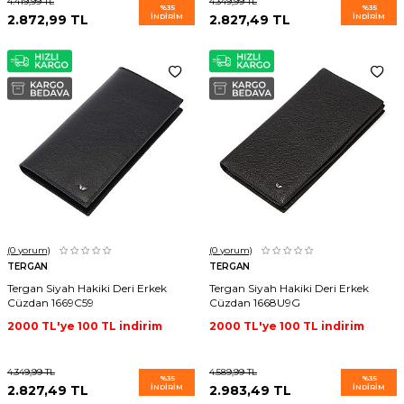
4.419,99
TL
4.349,99
TL
%
35
%
35
2.872,99
TL
İNDIRIM
2.827,49
TL
İNDIRIM
(0
yorum)
(0
yorum)
TERGAN
TERGAN
Tergan Siyah Hakiki Deri Erkek
Tergan Siyah Hakiki Deri Erkek
Cüzdan 1669C59
Cüzdan 1668U9G
2000 TL'ye 100 TL indirim
2000 TL'ye 100 TL indirim
4.349,99
TL
4.589,99
TL
%
35
%
35
2.827,49
TL
İNDIRIM
2.983,49
TL
İNDIRIM