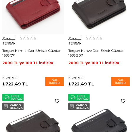
(0
yorum)
(0
yorum)
TERGAN
TERGAN
Tergan Kırmızı Deri Unisex Cüzdan
Tergan Kahve Deri Erkek Cüzdan
1658C71
1658B07
2000 TL'ye 100 TL indirim
2000 TL'ye 100 TL indirim
2.649,99
TL
2.649,99
TL
%
35
%
35
1.722,49
TL
İNDIRIM
1.722,49
TL
İNDIRIM