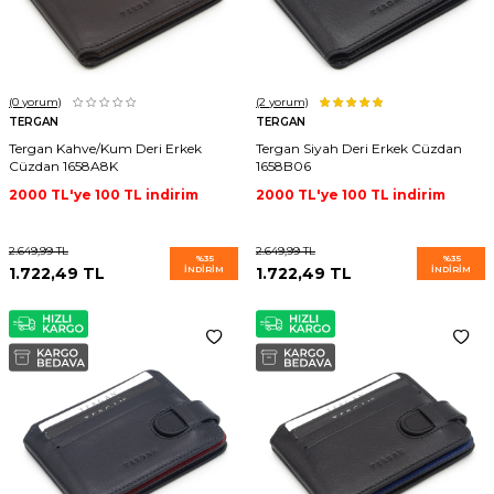
(0
yorum)
(2
yorum)
TERGAN
TERGAN
Tergan Kahve/Kum Deri Erkek
Tergan Siyah Deri Erkek Cüzdan
Cüzdan 1658A8K
1658B06
2000 TL'ye 100 TL indirim
2000 TL'ye 100 TL indirim
2.649,99
TL
2.649,99
TL
%
35
%
35
1.722,49
TL
İNDIRIM
1.722,49
TL
İNDIRIM