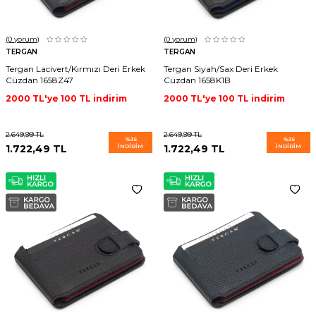
(0
yorum)
(0
yorum)
TERGAN
TERGAN
Tergan Lacivert/Kırmızı Deri Erkek
Tergan Siyah/Sax Deri Erkek
Cüzdan 1658Z47
Cüzdan 1658K1B
2000 TL'ye 100 TL indirim
2000 TL'ye 100 TL indirim
2.649,99
TL
2.649,99
TL
%
35
%
35
1.722,49
TL
İNDIRIM
1.722,49
TL
İNDIRIM