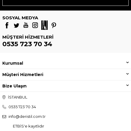
SOSYAL MEDYA
MÜŞTERI HIZMETLERI
0535 723 70 34
Kurumsal
Müşteri Hizmetleri
Bize Ulaşın
İSTANBUL
0535 723 70 34
info@deristil.com.tr
ETBİS'e kayıtlıdır