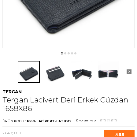
TERGAN
Tergan Lacivert Deri Erkek Cüzdan
1658X86
(0
yorum yap)
ÜRÜN KODU :
1658-LACİVERT-LATIGO
2.649,99
TL
%
35