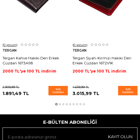
(0
yorum)
(0
yorum)
TERGAN
TERGAN
Tergan Kahve Hakiki Deri Erkek
Tergan Siyah-Kırmızı Hakiki Deri
Cüzdan 1673A98
Erkek Cüzdan 1672V1K
2000 TL'ye 100 TL indirim
2000 TL'ye 100 TL indirim
2.909,99
TL
4.639,99
TL
%
35
%
35
1.891,49
TL
İNDIRIM
3.015,99
TL
İNDIRIM
E-BÜLTEN ABONELIĞI
KAYIT OLUN