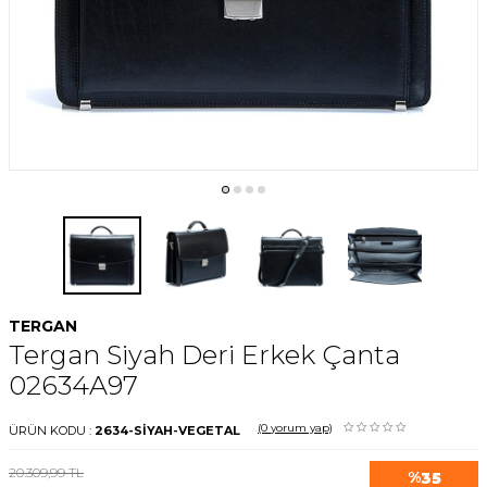
TERGAN
Tergan Siyah Deri Erkek Çanta
02634A97
(0
yorum yap)
ÜRÜN KODU :
2634-SİYAH-VEGETAL
20.309,99
TL
%
35