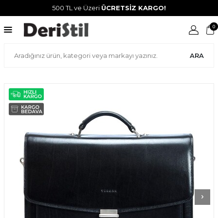
500 TL ve Üzeri
ÜCRETSİZ KARGO!
0
ARA