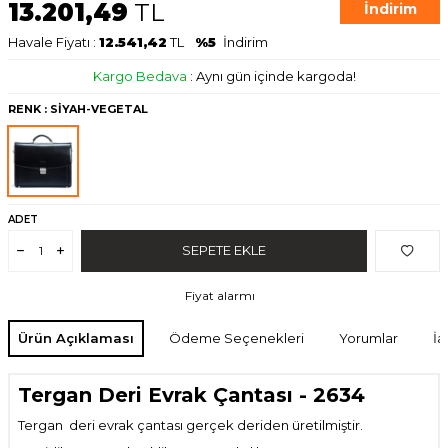
13.201,49
TL
İndirim
Havale Fiyatı :
12.541,42
TL
%5
İndirim
Kargo Bedava
:
Aynı gün içinde kargoda!
RENK
: SİYAH-VEGETAL
ADET
SEPETE EKLE
Fiyat alarmı
Ürün Açıklaması
Ödeme Seçenekleri
Yorumlar
İa
Tergan Deri Evrak Çantası - 2634
Tergan deri evrak çantası gerçek deriden üretilmiştir.