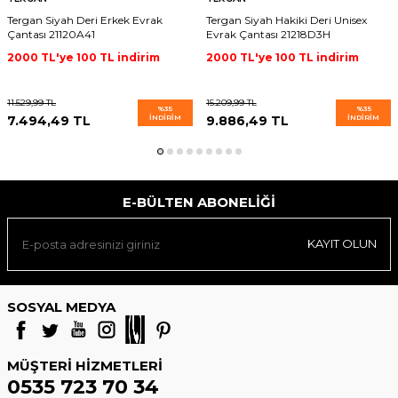
Tergan Siyah Deri Erkek Evrak
Tergan Siyah Hakiki Deri Unisex
Çantası 21120A41
Evrak Çantası 21218D3H
2000 TL'ye 100 TL indirim
2000 TL'ye 100 TL indirim
11.529,99
TL
15.209,99
TL
%
35
%
35
7.494,49
TL
İNDIRIM
9.886,49
TL
İNDIRIM
E-BÜLTEN ABONELIĞI
KAYIT OLUN
SOSYAL MEDYA
MÜŞTERI HIZMETLERI
0535 723 70 34