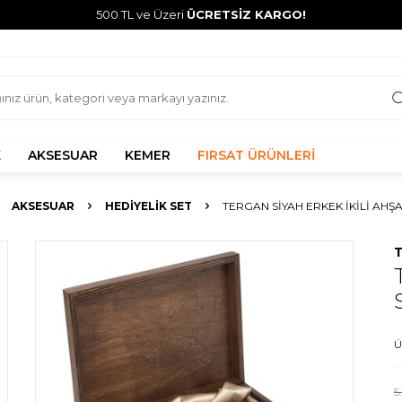
500 TL ve Üzeri
ÜCRETSİZ KARGO!
K
AKSESUAR
KEMER
FIRSAT ÜRÜNLERİ
AKSESUAR
HEDIYELIK SET
TERGAN SIYAH ERKEK İKILI AHŞ
Ü
5