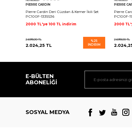
PIERRE CARDIN
PIERRE CA
Pierre Cardin Deri Cüzdan & Kemer İkili Set
Pierre Car
PC100F-1335S36
PC100F-11
2000 TL'ye 100 TL indirim
2000 TL'
2.699,00
TL
2.699,00
TL
%
25
2.024,25
TL
İNDIRIM
2.024,2
E-BÜLTEN
ABONELIĞI
SOSYAL MEDYA