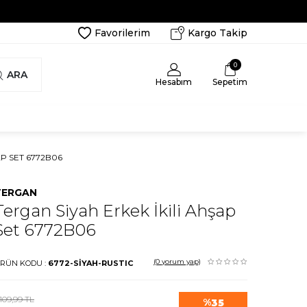
Favorilerim
Kargo Takip
0
ARA
Hesabım
Sepetim
AP SET 6772B06
TERGAN
Tergan Siyah Erkek İkili Ahşap
Set 6772B06
(0
yorum yap)
RÜN KODU :
6772-SİYAH-RUSTIC
.109,99
TL
%
35