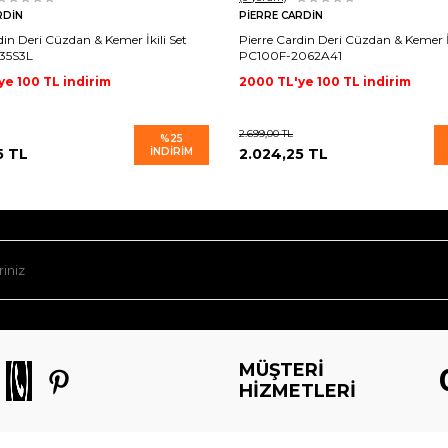
RDIN
PIERRE CARDIN
din Deri Cüzdan & Kemer İkili Set
Pierre Cardin Deri Cüzdan & Kemer İk
35S3L
PC100F-2062A41
ye 100 TL indirim
2000 TL'ye 100 TL indirim
2.699,00
TL
%
25
5
TL
İNDIRIM
2.024,25
TL
MÜŞTERI
HIZMETLERI