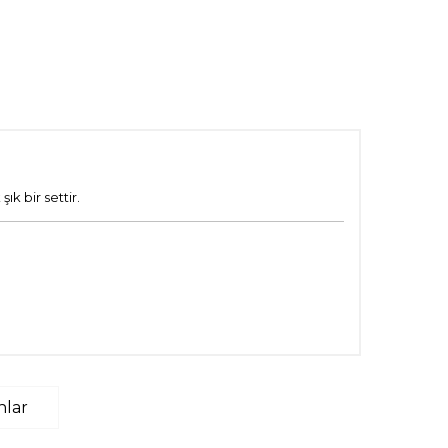
k bir settir.
nlar