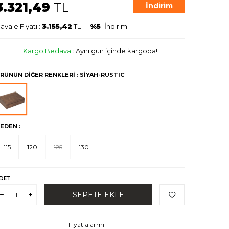
3.321,49
TL
İndirim
avale Fiyatı :
3.155,42
TL
%5
İndirim
Kargo Bedava
:
Aynı gün içinde kargoda!
RÜNÜN DIĞER RENKLERI
: SİYAH-RUSTIC
EDEN :
115
120
125
130
DET
SEPETE EKLE
Fiyat alarmı