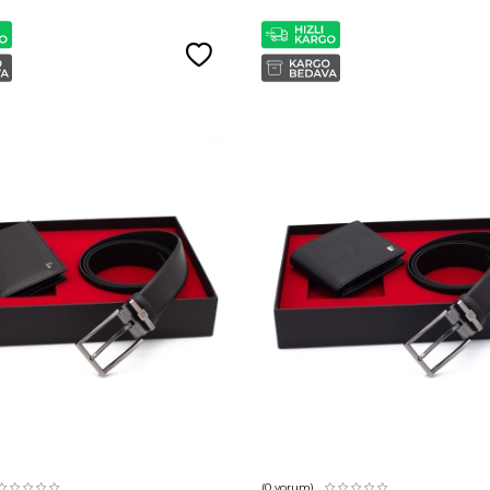
(0
yorum)