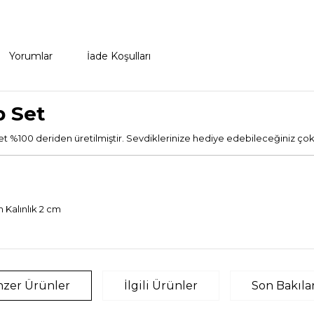
Yorumlar
İade Koşulları
p Set
%100 deriden üretilmiştir. Sevdiklerinize hediye edebileceğiniz çok şı
cm
Kalınlık
2 cm
zer Ürünler
İlgili Ürünler
Son Bakıla