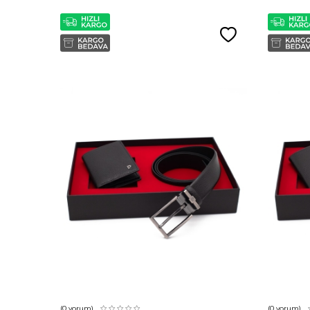
(0
yorum)
(0
yorum)