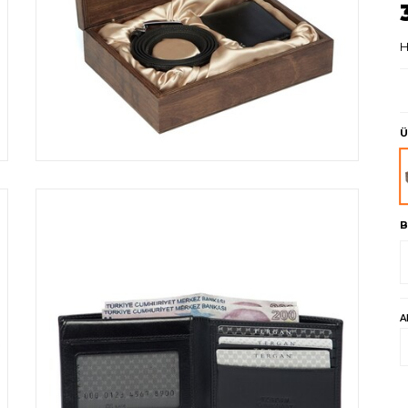
H
Ü
B
A