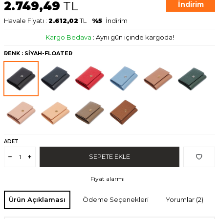
2.749,49
TL
İndirim
Havale Fiyatı :
2.612,02
TL
%5
İndirim
Kargo Bedava
:
Aynı gün içinde kargoda!
RENK
:
SİYAH-FLOATER
ADET
SEPETE EKLE
Fiyat alarmı
Ürün Açıklaması
Ödeme Seçenekleri
Yorumlar (2)