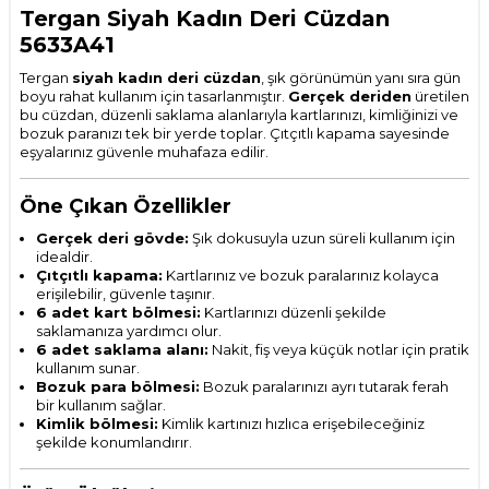
Tergan Siyah Kadın Deri Cüzdan
5633A41
Tergan
siyah kadın deri cüzdan
, şık görünümün yanı sıra gün
boyu rahat kullanım için tasarlanmıştır.
Gerçek deriden
üretilen
bu cüzdan, düzenli saklama alanlarıyla kartlarınızı, kimliğinizi ve
bozuk paranızı tek bir yerde toplar. Çıtçıtlı kapama sayesinde
eşyalarınız güvenle muhafaza edilir.
Öne Çıkan Özellikler
Gerçek deri gövde:
Şık dokusuyla uzun süreli kullanım için
idealdir.
Çıtçıtlı kapama:
Kartlarınız ve bozuk paralarınız kolayca
erişilebilir, güvenle taşınır.
6 adet kart bölmesi:
Kartlarınızı düzenli şekilde
saklamanıza yardımcı olur.
6 adet saklama alanı:
Nakit, fiş veya küçük notlar için pratik
kullanım sunar.
Bozuk para bölmesi:
Bozuk paralarınızı ayrı tutarak ferah
bir kullanım sağlar.
Kimlik bölmesi:
Kimlik kartınızı hızlıca erişebileceğiniz
şekilde konumlandırır.