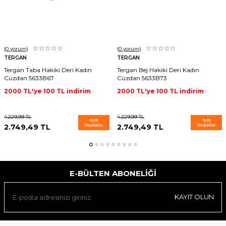
(0
yorum)
(0
yorum)
TERGAN
TERGAN
Tergan Taba Hakiki Deri Kadın
Tergan Bej Hakiki Deri Kadın
Cüzdan 5633B67
Cüzdan 5633B73
2000 TL'ye 100 TL indirim
2000 TL'ye 100 TL indirim
4.229,99
TL
4.229,99
TL
%
35
%
35
2.749,49
TL
İNDIRIM
2.749,49
TL
İNDIRIM
E-BÜLTEN ABONELIĞI
KAYIT OLUN