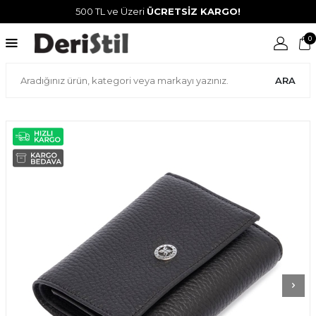
500 TL ve Üzeri
ÜCRETSİZ KARGO!
0
ARA