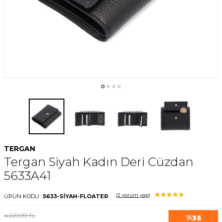
TERGAN
Tergan Siyah Kadın Deri Cüzdan
5633A41
(2
yorum yap)
ÜRÜN KODU :
5633-SİYAH-FLOATER
4.229,99
TL
%
35