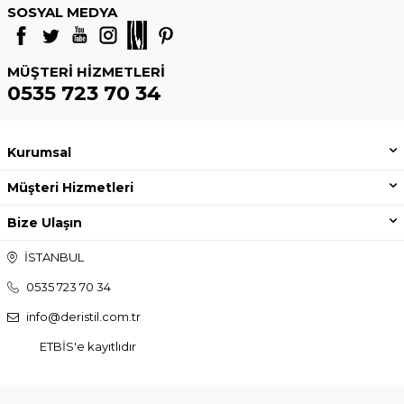
SOSYAL MEDYA
MÜŞTERI HIZMETLERI
0535 723 70 34
Kurumsal
Müşteri Hizmetleri
Bize Ulaşın
İSTANBUL
0535 723 70 34
info@deristil.com.tr
ETBİS'e kayıtlıdır